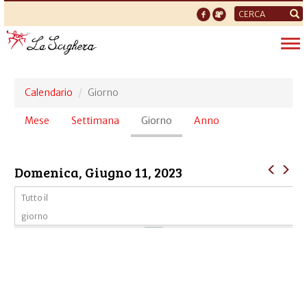
Form
di
Tog
ricerca
nav
Calendario
Giorno
Schede
Mese
Settimana
Giorno
(scheda
Anno
primarie
attiva)
Domenica, Giugno 11, 2023
Tutto il
giorno