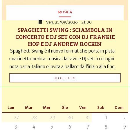
MUSICA
Ven, 25/09/2026 - 21:00
SPAGHETTI SWING : SCIAMBOLA IN
CONCERTO E DJ SET CON DJ FRANKIE
HOP E DJ ANDREW ROCKIN'
Spaghetti Swing è il nuovo format che porta in pista
una ricetta inedita: musica dal vivo e DJ set in cui ogni
nota parla italiano e invita a ballare dall’inizio alla fine.
LEGGI TUTTO
Lun
Mar
Mer
Gio
Ven
Sab
Dom
27
28
29
30
31
1
2
3
4
5
6
7
8
9