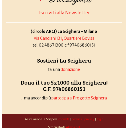
Iscriviti alla Newsletter
(circolo ARCI) La Scighera - Milano
Via Candiani 131, Quartiere Bovisa
tel. 02 48671300 c.f.97406860151
Sostieni La Scighera
fai una
donazione
Dona il tuo 5x1000 alla Scighera!
C.F. 97406860151
... ma ancor di più
partecipa al Progetto Scighera
Associazione La Scighera
copyleft
|
cookies
|
privacy
|
login
Sito creato da
Alekos.net