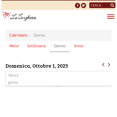
Form
di
Tog
ricerca
nav
Calendario
Giorno
Schede
Mese
Settimana
Giorno
(scheda
Anno
primarie
attiva)
Domenica, Ottobre 1, 2023
Tutto il
giorno