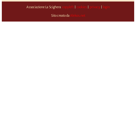
Associazione La Scighera
copyleft
|
cookies
|
privacy
|
login
Sito creato da
Alekos.net