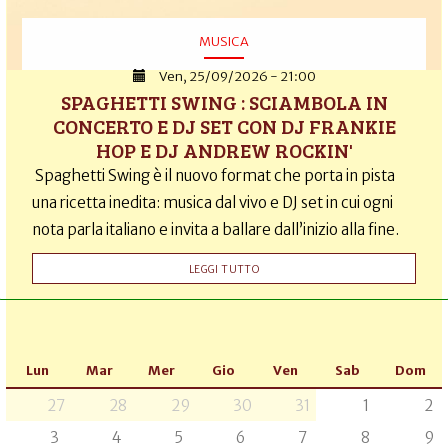
MUSICA
Ven, 25/09/2026 - 21:00
SPAGHETTI SWING : SCIAMBOLA IN
CONCERTO E DJ SET CON DJ FRANKIE
HOP E DJ ANDREW ROCKIN'
Spaghetti Swing è il nuovo format che porta in pista
una ricetta inedita: musica dal vivo e DJ set in cui ogni
nota parla italiano e invita a ballare dall’inizio alla fine.
LEGGI TUTTO
Lun
Mar
Mer
Gio
Ven
Sab
Dom
27
28
29
30
31
1
2
3
4
5
6
7
8
9