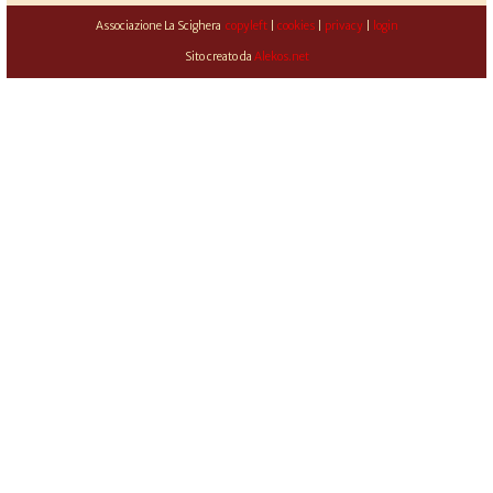
Associazione La Scighera
copyleft
|
cookies
|
privacy
|
login
Sito creato da
Alekos.net