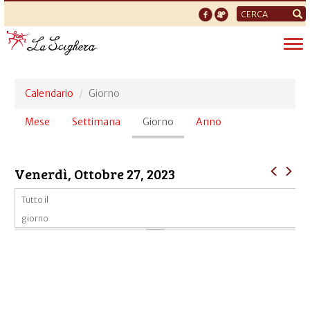
Form
di
Tog
ricerca
nav
Calendario
Giorno
Schede
Mese
Settimana
Giorno
(scheda
Anno
primarie
attiva)
Venerdì, Ottobre 27, 2023
Tutto il
giorno