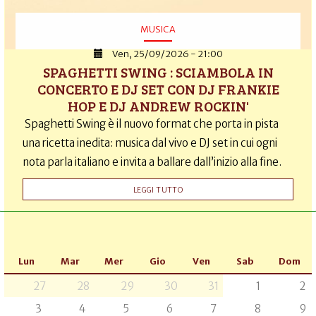
MUSICA
Ven, 25/09/2026 - 21:00
SPAGHETTI SWING : SCIAMBOLA IN
CONCERTO E DJ SET CON DJ FRANKIE
HOP E DJ ANDREW ROCKIN'
Spaghetti Swing è il nuovo format che porta in pista
una ricetta inedita: musica dal vivo e DJ set in cui ogni
nota parla italiano e invita a ballare dall’inizio alla fine.
LEGGI TUTTO
Lun
Mar
Mer
Gio
Ven
Sab
Dom
27
28
29
30
31
1
2
3
4
5
6
7
8
9