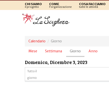
CHI SIAMO
COME
COSA FACCIAMO
il progetto
l'organizzazione
tutte le attività
Calendario
Giorno
Schede
Mese
Settimana
Giorno
(scheda
Anno
primarie
attiva)
Domenica, Dicembre 3, 2023
Tutto il
giorno