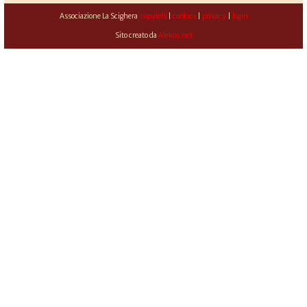
Associazione La Scighera
copyleft
|
cookies
|
privacy
|
login
Sito creato da
Alekos.net