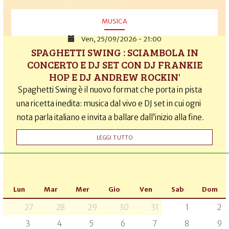
MUSICA
Ven, 25/09/2026 - 21:00
SPAGHETTI SWING : SCIAMBOLA IN
CONCERTO E DJ SET CON DJ FRANKIE
HOP E DJ ANDREW ROCKIN'
Spaghetti Swing è il nuovo format che porta in pista
una ricetta inedita: musica dal vivo e DJ set in cui ogni
nota parla italiano e invita a ballare dall’inizio alla fine.
LEGGI TUTTO
Lun
Mar
Mer
Gio
Ven
Sab
Dom
27
28
29
30
31
1
2
3
4
5
6
7
8
9