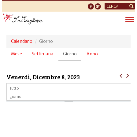
Form
di
Tog
ricerca
nav
Calendario
Giorno
Schede
Mese
Settimana
Giorno
(scheda
Anno
primarie
attiva)
Venerdì, Dicembre 8, 2023
Tutto il
giorno