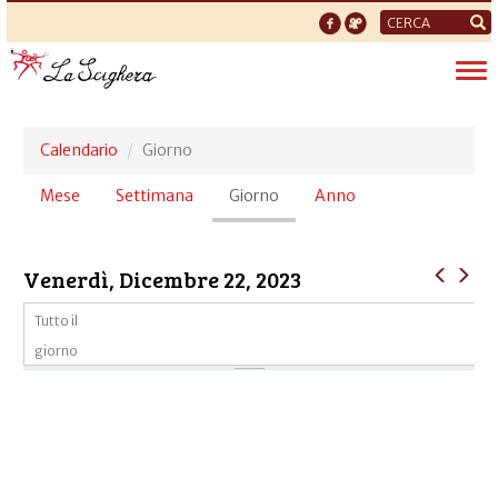
Form
di
Tog
ricerca
nav
Calendario
Giorno
Schede
Mese
Settimana
Giorno
(scheda
Anno
primarie
attiva)
Venerdì, Dicembre 22, 2023
Tutto il
giorno