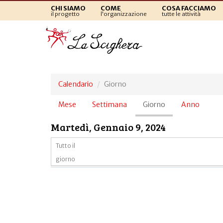
CHI SIAMO
COME
COSA FACCIAMO
il progetto
l'organizzazione
tutte le attività
Calendario
Giorno
Schede
Mese
Settimana
Giorno
(scheda
Anno
primarie
attiva)
Martedì, Gennaio 9, 2024
Tutto il
giorno