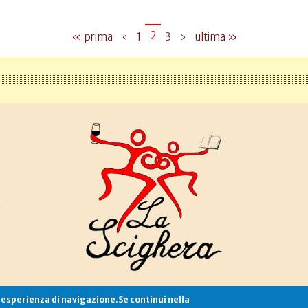
2
« prima
‹
1
3
›
ultima »
e esperienza di navigazione.Se continui nella
Associazione La Scighera
copyleft
|
cookies
|
privacy
|
login