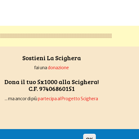
Sostieni La Scighera
fai una
donazione
Dona il tuo 5x1000 alla Scighera!
C.F. 97406860151
... ma ancor di più
partecipa al Progetto Scighera