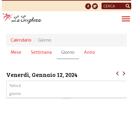
Form
di
Tog
ricerca
nav
Calendario
Giorno
Schede
Mese
Settimana
Giorno
(scheda
Anno
primarie
attiva)
Venerdì, Gennaio 12, 2024
Tutto il
giorno