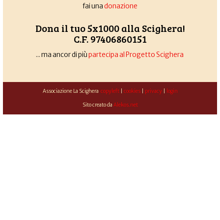
fai una
donazione
Dona il tuo 5x1000 alla Scighera!
C.F. 97406860151
... ma ancor di più
partecipa al Progetto Scighera
Associazione La Scighera
copyleft
|
cookies
|
privacy
|
login
Sito creato da
Alekos.net