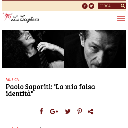
Form
di
Tog
ricerca
nav
MUSICA
Paolo Saporiti: "La mia falsa
identità"