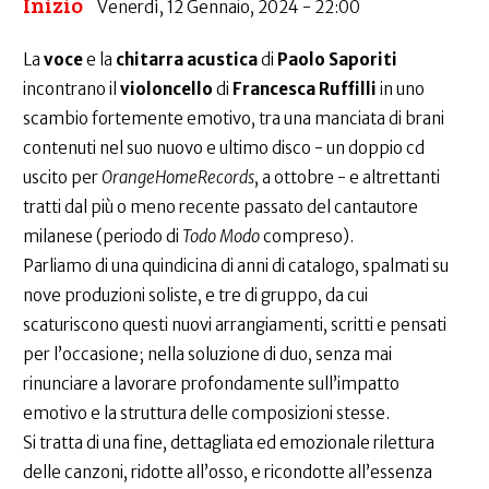
Inizio
Venerdì, 12 Gennaio, 2024 - 22:00
La
voce
e la
chitarra acustica
di
Paolo Saporiti
incontrano il
violoncello
di
Francesca Ruffilli
in uno
scambio fortemente emotivo, tra una manciata di brani
contenuti nel suo nuovo e ultimo disco - un doppio cd
uscito per
OrangeHomeRecords
, a ottobre - e altrettanti
tratti dal più o meno recente passato del cantautore
milanese (periodo di
Todo Modo
compreso).
Parliamo di una quindicina di anni di catalogo, spalmati su
nove produzioni soliste, e tre di gruppo, da cui
scaturiscono questi nuovi arrangiamenti, scritti e pensati
per l’occasione; nella soluzione di duo, senza mai
rinunciare a lavorare profondamente sull’impatto
emotivo e la struttura delle composizioni stesse.
Si tratta di una fine, dettagliata ed emozionale rilettura
delle canzoni, ridotte all’osso, e ricondotte all’essenza