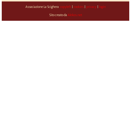
Associazione La Scighera
copyleft
|
cookies
|
privacy
|
login
Sito creato da
Alekos.net