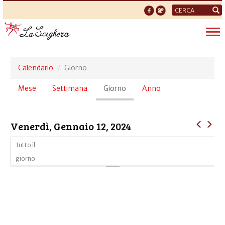
Form
di
Tog
ricerca
nav
Calendario
Giorno
Schede
Mese
Settimana
Giorno
(scheda
Anno
primarie
attiva)
Venerdì, Gennaio 12, 2024
Tutto il
giorno