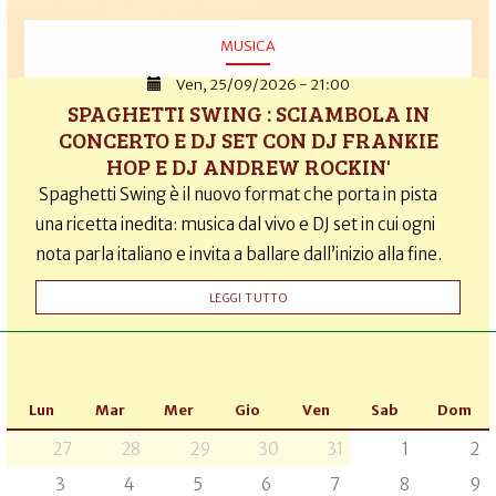
MUSICA
Ven, 25/09/2026 - 21:00
SPAGHETTI SWING : SCIAMBOLA IN
CONCERTO E DJ SET CON DJ FRANKIE
HOP E DJ ANDREW ROCKIN'
Spaghetti Swing è il nuovo format che porta in pista
una ricetta inedita: musica dal vivo e DJ set in cui ogni
nota parla italiano e invita a ballare dall’inizio alla fine.
LEGGI TUTTO
Lun
Mar
Mer
Gio
Ven
Sab
Dom
27
28
29
30
31
1
2
3
4
5
6
7
8
9