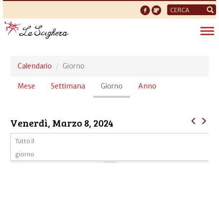
Form
di
Tog
ricerca
nav
Calendario
Giorno
Schede
Mese
Settimana
Giorno
(scheda
Anno
primarie
attiva)
Venerdì, Marzo 8, 2024
Tutto il
giorno