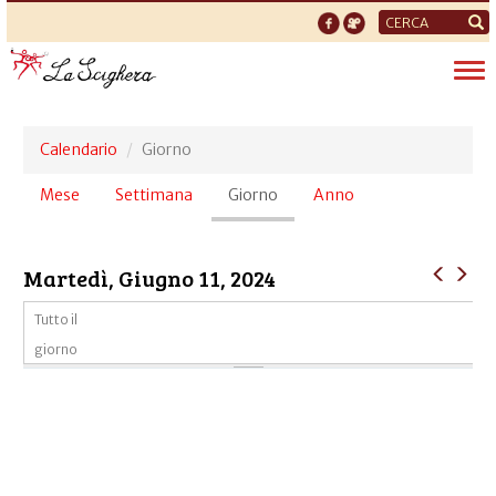
Form
di
Tog
ricerca
nav
Calendario
Giorno
Schede
Mese
Settimana
Giorno
(scheda
Anno
primarie
attiva)
Martedì, Giugno 11, 2024
Tutto il
giorno