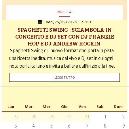
MUSICA
Ven, 25/09/2026 - 21:00
SPAGHETTI SWING : SCIAMBOLA IN
CONCERTO E DJ SET CON DJ FRANKIE
HOP E DJ ANDREW ROCKIN'
Spaghetti Swing è il nuovo format che porta in pista
una ricetta inedita: musica dal vivo e DJ set in cui ogni
nota parla italiano e invita a ballare dall’inizio alla fine.
LEGGI TUTTO
Lun
Mar
Mer
Gio
Ven
Sab
Dom
27
28
29
30
31
1
2
3
4
5
6
7
8
9