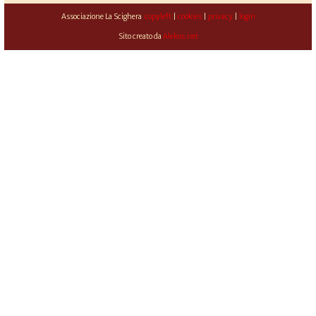
Associazione La Scighera
copyleft
|
cookies
|
privacy
|
login
Sito creato da
Alekos.net