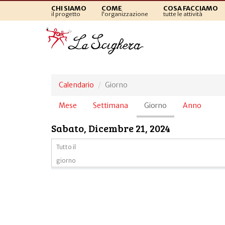
CHI SIAMO
COME
COSA FACCIAMO
il progetto
l'organizzazione
tutte le attività
Calendario
Giorno
Schede
Mese
Settimana
Giorno
(scheda
Anno
primarie
attiva)
Sabato, Dicembre 21, 2024
Tutto il
giorno