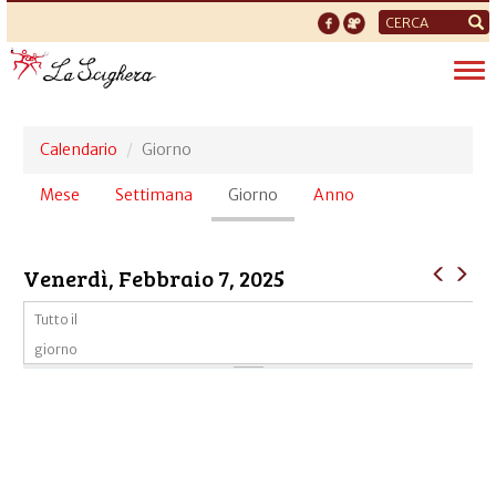
Form
di
Tog
ricerca
nav
Calendario
Giorno
Schede
Mese
Settimana
Giorno
(scheda
Anno
primarie
attiva)
Venerdì, Febbraio 7, 2025
Tutto il
giorno