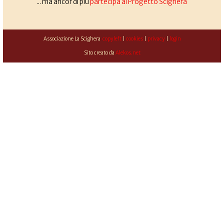
... ma ancor di più
partecipa al Progetto Scighera
Associazione La Scighera
copyleft
|
cookies
|
privacy
|
login
Sito creato da
Alekos.net