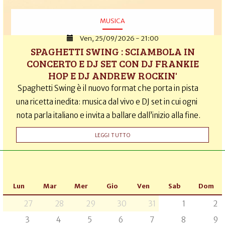
MUSICA
Ven, 25/09/2026 - 21:00
SPAGHETTI SWING : SCIAMBOLA IN
CONCERTO E DJ SET CON DJ FRANKIE
HOP E DJ ANDREW ROCKIN'
Spaghetti Swing è il nuovo format che porta in pista
una ricetta inedita: musica dal vivo e DJ set in cui ogni
nota parla italiano e invita a ballare dall’inizio alla fine.
LEGGI TUTTO
Lun
Mar
Mer
Gio
Ven
Sab
Dom
27
28
29
30
31
1
2
3
4
5
6
7
8
9