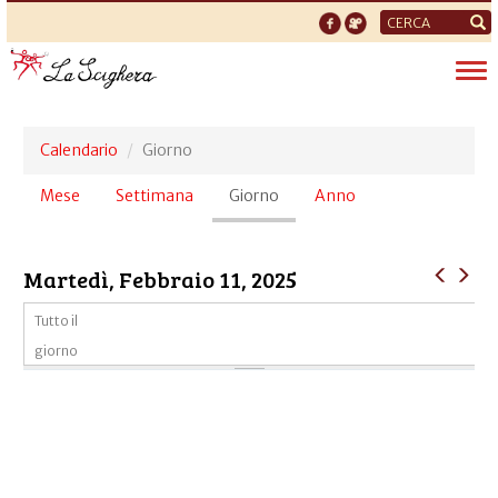
Form
di
Tog
ricerca
nav
Calendario
Giorno
Schede
Mese
Settimana
Giorno
(scheda
Anno
primarie
attiva)
Martedì, Febbraio 11, 2025
Tutto il
giorno