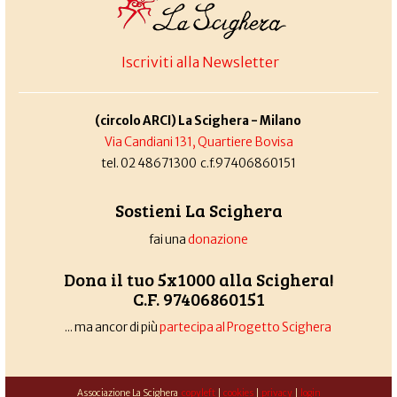
Iscriviti alla Newsletter
(circolo ARCI) La Scighera - Milano
Via Candiani 131, Quartiere Bovisa
tel. 02 48671300 c.f.97406860151
Sostieni La Scighera
fai una
donazione
Dona il tuo 5x1000 alla Scighera!
C.F. 97406860151
... ma ancor di più
partecipa al Progetto Scighera
Associazione La Scighera
copyleft
|
cookies
|
privacy
|
login