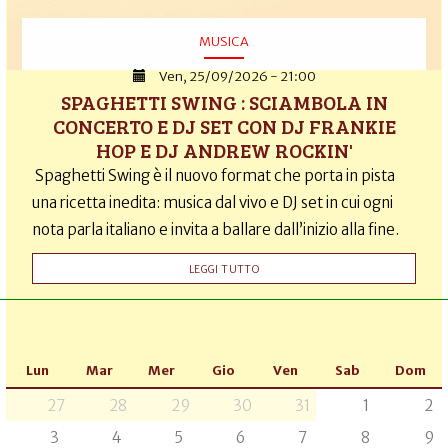
MUSICA
Ven, 25/09/2026 - 21:00
SPAGHETTI SWING : SCIAMBOLA IN
CONCERTO E DJ SET CON DJ FRANKIE
HOP E DJ ANDREW ROCKIN'
Spaghetti Swing è il nuovo format che porta in pista
una ricetta inedita: musica dal vivo e DJ set in cui ogni
nota parla italiano e invita a ballare dall’inizio alla fine.
LEGGI TUTTO
Lun
Mar
Mer
Gio
Ven
Sab
Dom
27
28
29
30
31
1
2
3
4
5
6
7
8
9