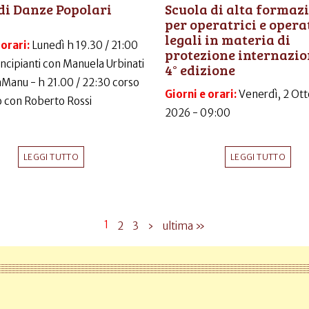
di Danze Popolari
Scuola di alta formaz
per operatrici e opera
legali in materia di
 orari:
Lunedì h 19.30 / 21:00
protezione internazio
incipianti con Manuela Urbinati
4° edizione
LaManu - h 21.00 / 22:30 corso
Giorni e orari:
Venerdì, 2 Ott
 con Roberto Rossi
2026 - 09:00
LEGGI TUTTO
LEGGI TUTTO
1
2
3
›
ultima »