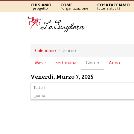
CHI SIAMO
COME
COSA FACCIAMO
il progetto
l'organizzazione
tutte le attività
Calendario
Giorno
Schede
Mese
Settimana
Giorno
(scheda
Anno
primarie
attiva)
Venerdì, Marzo 7, 2025
Tutto il
giorno