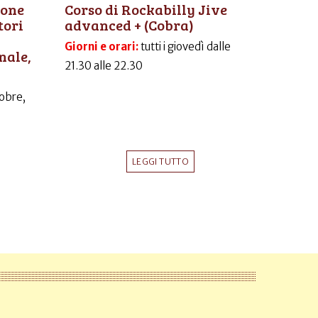
ione
Corso di Rockabilly Jive
tori
advanced + (Cobra)
Giorni e orari:
tutti i giovedì dalle
nale,
21.30 alle 22.30
obre,
LEGGI TUTTO