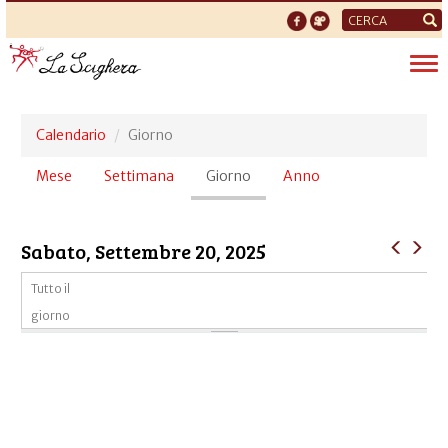
Form
di
Tog
ricerca
nav
Calendario
Giorno
Schede
Mese
Settimana
Giorno
(scheda
Anno
primarie
attiva)
Sabato, Settembre 20, 2025
Tutto il
giorno