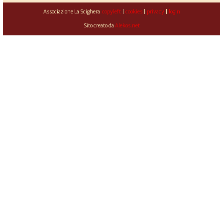
Associazione La Scighera
copyleft
|
cookies
|
privacy
|
login
Sito creato da
Alekos.net