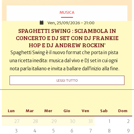
MUSICA
Ven, 25/09/2026 - 21:00
SPAGHETTI SWING : SCIAMBOLA IN
CONCERTO E DJ SET CON DJ FRANKIE
HOP E DJ ANDREW ROCKIN'
Spaghetti Swing è il nuovo format che porta in pista
una ricetta inedita: musica dal vivo e DJ set in cui ogni
nota parla italiano e invita a ballare dall’inizio alla fine.
LEGGI TUTTO
Lun
Mar
Mer
Gio
Ven
Sab
Dom
27
28
29
30
31
1
2
3
4
5
6
7
8
9