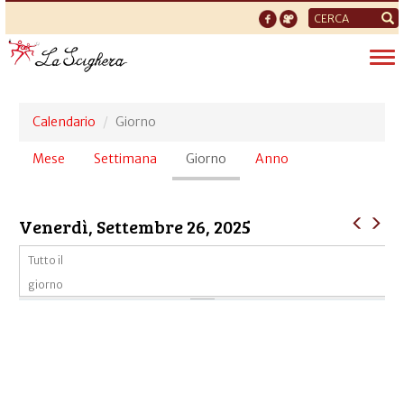
Form
di
Tog
ricerca
nav
Calendario
Giorno
Schede
Mese
Settimana
Giorno
(scheda
Anno
primarie
attiva)
Venerdì, Settembre 26, 2025
Tutto il
giorno