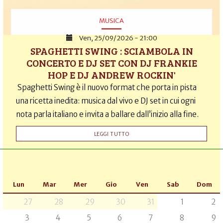
MUSICA
Ven, 25/09/2026 - 21:00
SPAGHETTI SWING : SCIAMBOLA IN
CONCERTO E DJ SET CON DJ FRANKIE
HOP E DJ ANDREW ROCKIN'
Spaghetti Swing è il nuovo format che porta in pista
una ricetta inedita: musica dal vivo e DJ set in cui ogni
nota parla italiano e invita a ballare dall’inizio alla fine.
LEGGI TUTTO
Lun
Mar
Mer
Gio
Ven
Sab
Dom
27
28
29
30
31
1
2
3
4
5
6
7
8
9