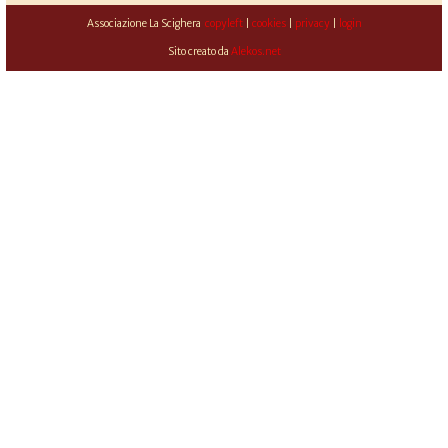
Associazione La Scighera
copyleft
|
cookies
|
privacy
|
login
Sito creato da
Alekos.net