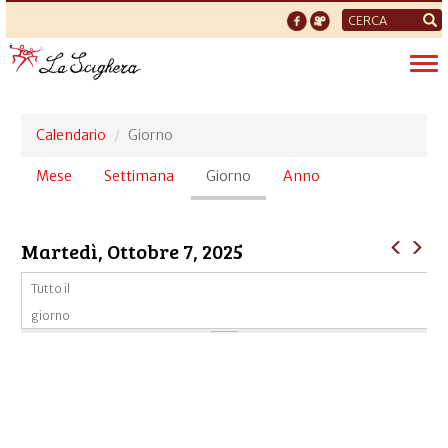
Form
di
Tog
ricerca
nav
Calendario
Giorno
Schede
Mese
Settimana
Giorno
(scheda
Anno
primarie
attiva)
Martedì, Ottobre 7, 2025
Tutto il
giorno