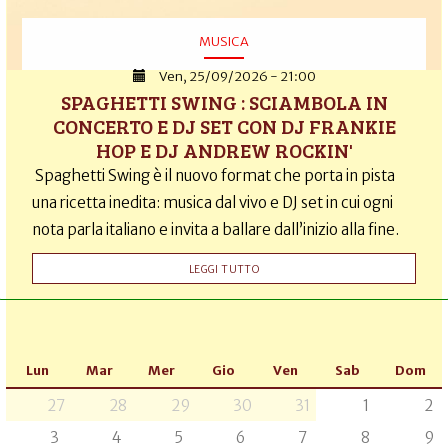
MUSICA
Ven, 25/09/2026 - 21:00
SPAGHETTI SWING : SCIAMBOLA IN
CONCERTO E DJ SET CON DJ FRANKIE
HOP E DJ ANDREW ROCKIN'
Spaghetti Swing è il nuovo format che porta in pista
una ricetta inedita: musica dal vivo e DJ set in cui ogni
nota parla italiano e invita a ballare dall’inizio alla fine.
LEGGI TUTTO
Lun
Mar
Mer
Gio
Ven
Sab
Dom
27
28
29
30
31
1
2
3
4
5
6
7
8
9