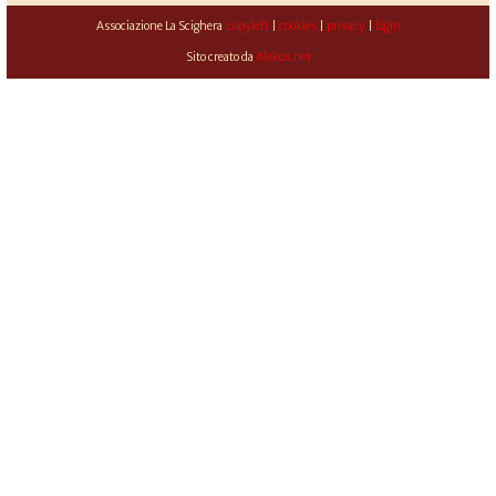
Associazione La Scighera
copyleft
|
cookies
|
privacy
|
login
Sito creato da
Alekos.net