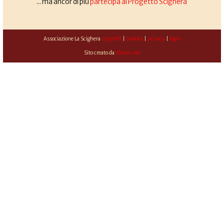
... ma ancor di più
partecipa al Progetto Scighera
Associazione La Scighera
copyleft
|
cookies
|
privacy
|
login
Sito creato da
Alekos.net