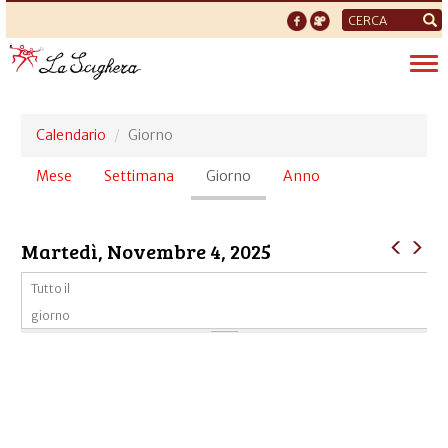
Form
di
Tog
ricerca
nav
Calendario
Giorno
Schede
Mese
Settimana
Giorno
(scheda
Anno
primarie
attiva)
Martedì, Novembre 4, 2025
Tutto il
giorno