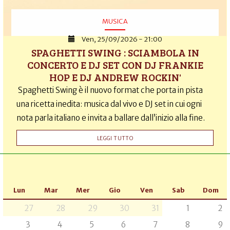
MUSICA
Ven, 25/09/2026 - 21:00
SPAGHETTI SWING : SCIAMBOLA IN
CONCERTO E DJ SET CON DJ FRANKIE
HOP E DJ ANDREW ROCKIN'
Spaghetti Swing è il nuovo format che porta in pista
una ricetta inedita: musica dal vivo e DJ set in cui ogni
nota parla italiano e invita a ballare dall’inizio alla fine.
LEGGI TUTTO
Lun
Mar
Mer
Gio
Ven
Sab
Dom
27
28
29
30
31
1
2
3
4
5
6
7
8
9