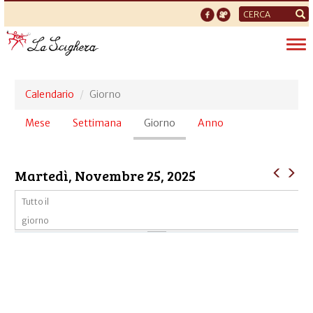
Form
di
Tog
ricerca
nav
Calendario
Giorno
Schede
Mese
Settimana
Giorno
(scheda
Anno
primarie
attiva)
Martedì, Novembre 25, 2025
Tutto il
giorno