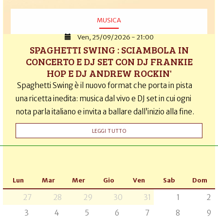
MUSICA
Ven, 25/09/2026 - 21:00
SPAGHETTI SWING : SCIAMBOLA IN
CONCERTO E DJ SET CON DJ FRANKIE
HOP E DJ ANDREW ROCKIN'
Spaghetti Swing è il nuovo format che porta in pista
una ricetta inedita: musica dal vivo e DJ set in cui ogni
nota parla italiano e invita a ballare dall’inizio alla fine.
LEGGI TUTTO
Lun
Mar
Mer
Gio
Ven
Sab
Dom
27
28
29
30
31
1
2
3
4
5
6
7
8
9