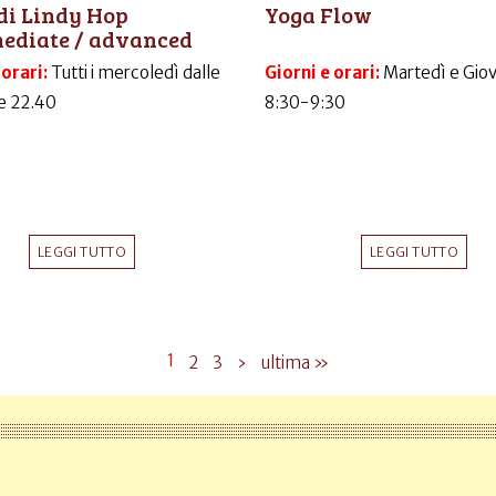
di Lindy Hop
Yoga Flow
mediate / advanced
 orari:
Tutti i mercoledì dalle
Giorni e orari:
Martedì e Gio
le 22.40
8:30-9:30
LEGGI TUTTO
LEGGI TUTTO
1
2
3
›
ultima »