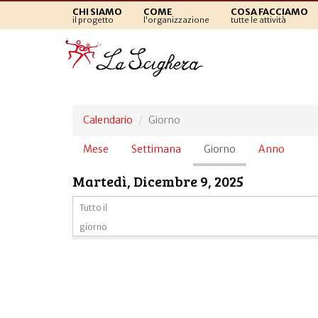
CHI SIAMO
COME
COSA FACCIAMO
il progetto
l'organizzazione
tutte le attività
Calendario
Giorno
Schede
Mese
Settimana
Giorno
(scheda
Anno
primarie
attiva)
Martedì, Dicembre 9, 2025
Tutto il
giorno