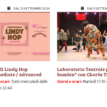
DAL
23 SETTEMBRE 2026
DAL
9 SETTE
di Lindy Hop
Laboratorio Teatrale 
mediate / advanced
bambin* con Chorós T
 orari:
Tutti i mercoledì dalle
Giorni e orari:
Martedì 17:10
le 22.40