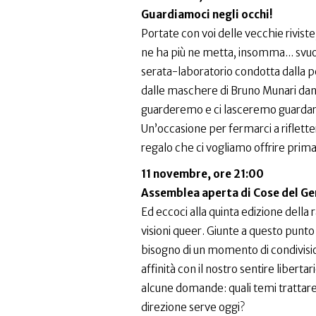
Guardiamoci negli occhi!
Portate con voi delle vecchie riviste,
ne ha più ne metta, insomma... svuo
serata-laboratorio condotta dalla 
dalle maschere di Bruno Munari dand
guarderemo e ci lasceremo guardare,
Un’occasione per fermarci a rifletter
regalo che ci vogliamo offrire prima 
11 novembre, ore 21:00
Assemblea aperta di Cose del Ge
Ed eccoci alla quinta edizione della
visioni queer. Giunte a questo punt
bisogno di un momento di condivisi
affinità con il nostro sentire libert
alcune domande: quali temi trattar
direzione serve oggi?