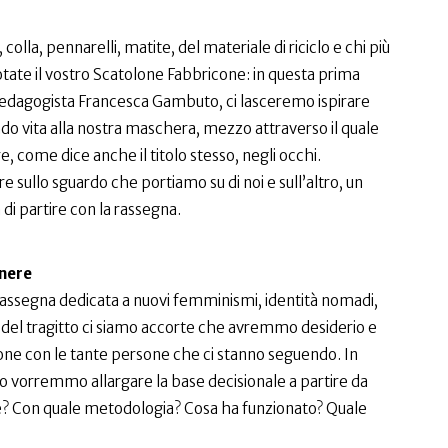
 colla, pennarelli, matite, del materiale di riciclo e chi più
tate il vostro Scatolone Fabbricone: in questa prima
pedagogista Francesca Gambuto, ci lasceremo ispirare
o vita alla nostra maschera, mezzo attraverso il quale
 come dice anche il titolo stesso, negli occhi.
e sullo sguardo che portiamo su di noi e sull’altro, un
di partire con la rassegna.
nere
 rassegna dedicata a nuovi femminismi, identità nomadi,
o del tragitto ci siamo accorte che avremmo desiderio e
one con le tante persone che ci stanno seguendo. In
ario vorremmo allargare la base decisionale a partire da
e? Con quale metodologia? Cosa ha funzionato? Quale