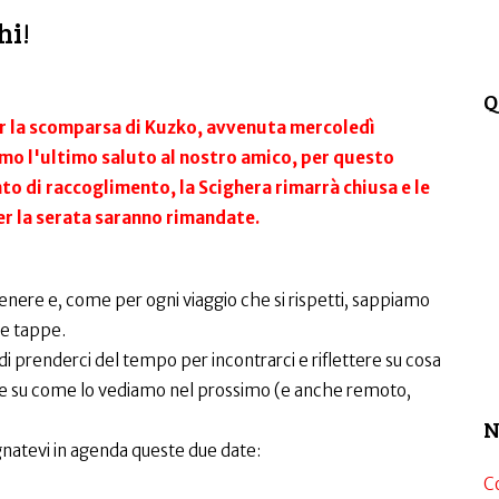
hi!
Q
per la scomparsa di Kuzko, avvenuta mercoledì
mo l'ultimo saluto al nostro amico, per questo
 di raccoglimento, la Scighera rimarrà chiusa e le
er la serata saranno rimandate.
nere e, come per ogni viaggio che si rispetti, sappiamo
ie tappe.
 prenderci del tempo per incontrarci e riflettere su cosa
e e su come lo vediamo nel prossimo (e anche remoto,
N
natevi in agenda queste due date:
C