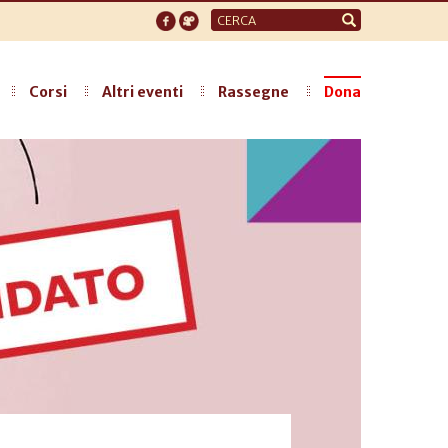
Form
di
ricerca
Corsi
Altri eventi
Rassegne
Dona