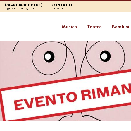
(MANGIARE E BERE)
CONTATTI
Il gusto di scegliere
trovaci
Musica
Teatro
Bambini