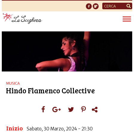
Form
di
Tog
ricerca
nav
MUSICA
Hindo Flamenco Collective
Inizio
Sabato, 30 Marzo, 2024 - 21:30