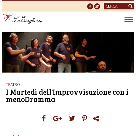
Form
di
Tog
ricerca
nav
TEATRO
I Martedì dell'Improvvisazione con i
menoDramma