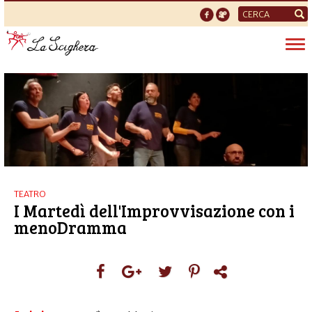
Form
di
Tog
ricerca
nav
TEATRO
I Martedì dell'Improvvisazione con i
menoDramma