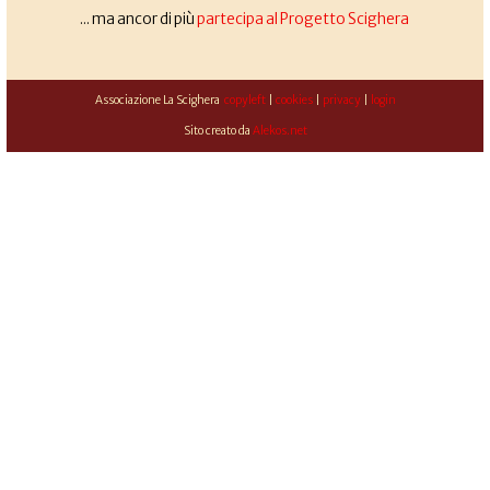
... ma ancor di più
partecipa al Progetto Scighera
Associazione La Scighera
copyleft
|
cookies
|
privacy
|
login
Sito creato da
Alekos.net