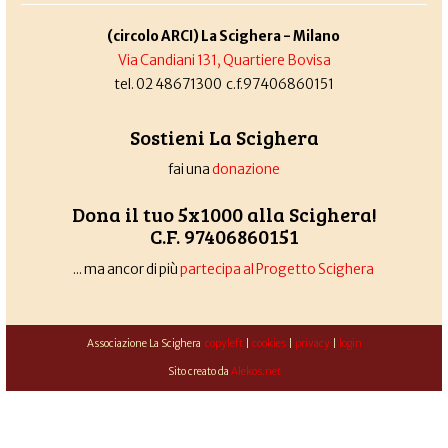
(circolo ARCI) La Scighera - Milano
Via Candiani 131, Quartiere Bovisa
tel. 02 48671300 c.f.97406860151
Sostieni La Scighera
fai una
donazione
Dona il tuo 5x1000 alla Scighera!
C.F. 97406860151
... ma ancor di più
partecipa al Progetto Scighera
Associazione La Scighera
copyleft
|
cookies
|
privacy
|
login
Sito creato da
Alekos.net