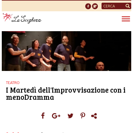
Form
di
Tog
ricerca
nav
TEATRO
I Martedì dell'Improvvisazione con i
menoDramma