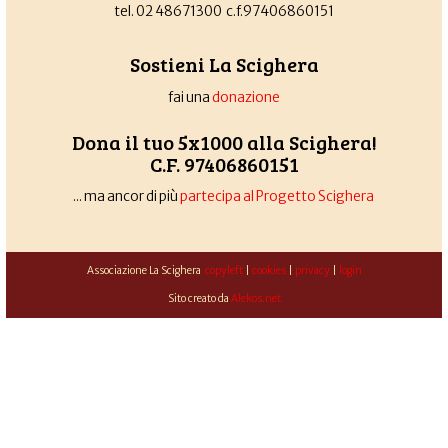
tel. 02 48671300 c.f.97406860151
Sostieni La Scighera
fai una
donazione
Dona il tuo 5x1000 alla Scighera!
C.F. 97406860151
... ma ancor di più
partecipa al Progetto Scighera
Associazione La Scighera
copyleft
|
cookies
|
privacy
|
login
Sito creato da
Alekos.net