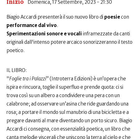
Inizio
Domenica, 17 Settembre, 2023 - 21:30
Biagio Accardi presenterà il suo nuovo libro di
poesie
con
performance dal vivo
.
Sperimentazioni sonore e vocali
inframezzate da canti
originali dall'intenso potere arcaico sonorizzeranno il testo
poetico.
IL LIBRO:
"
Foglie tra i Palazzi
” (Introterra Edizioni) è un’opera che
ispira e rincuora, toglie il superfluo e prende quota: ci si
trova così su un albero a condividere una pera con un
calabrone; ad osservare un’asina che ride guardando una
rosa; a portare il mondo sul manubrio di una bicicletta e a
pregare davanti al mare diventando un porto sicuro. Biagio
Accardi ci consegna, con essenzialità poetica, un libro che
canta melodie viscerali che uniscono la terra al cielo e che