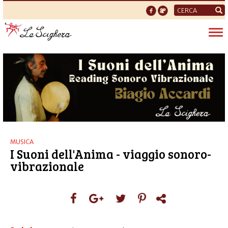
Form
di
Tog
ricerca
nav
MUSICA
I Suoni dell'Anima - viaggio sonoro-
vibrazionale