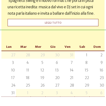
Spaghetti Swing è il nuovo format che porta in pista
una ricetta inedita: musica dal vivo e DJ set in cui ogni
nota parla italiano e invita a ballare dall’inizio alla fine.
LEGGI TUTTO
Lun
Mar
Mer
Gio
Ven
Sab
Dom
27
28
29
30
31
1
2
3
4
5
6
7
8
9
10
11
12
13
14
15
16
17
18
19
20
21
22
23
24
25
26
27
28
29
30
31
1
2
3
4
5
6