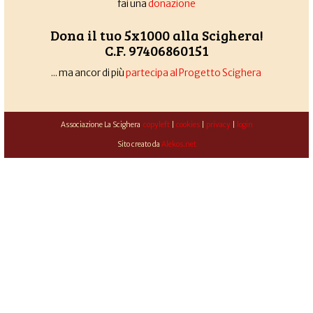
fai una
donazione
Dona il tuo 5x1000 alla Scighera!
C.F. 97406860151
... ma ancor di più
partecipa al Progetto Scighera
Associazione La Scighera
copyleft
|
cookies
|
privacy
|
login
Sito creato da
Alekos.net