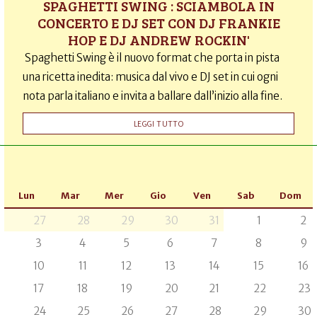
SPAGHETTI SWING : SCIAMBOLA IN
CONCERTO E DJ SET CON DJ FRANKIE
HOP E DJ ANDREW ROCKIN'
Spaghetti Swing è il nuovo format che porta in pista
una ricetta inedita: musica dal vivo e DJ set in cui ogni
nota parla italiano e invita a ballare dall’inizio alla fine.
LEGGI TUTTO
Lun
Mar
Mer
Gio
Ven
Sab
Dom
27
28
29
30
31
1
2
3
4
5
6
7
8
9
10
11
12
13
14
15
16
17
18
19
20
21
22
23
24
25
26
27
28
29
30