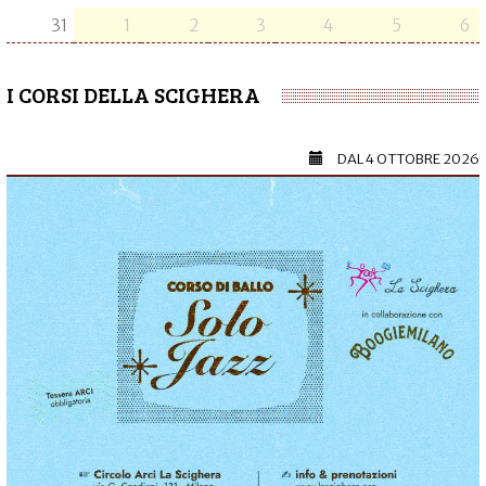
31
1
2
3
4
5
6
I CORSI DELLA SCIGHERA
DAL
4 OTTOBRE 2026