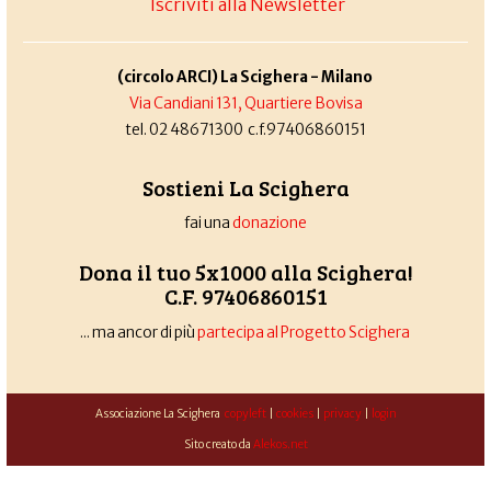
Iscriviti alla Newsletter
(circolo ARCI) La Scighera - Milano
Via Candiani 131, Quartiere Bovisa
tel. 02 48671300 c.f.97406860151
Sostieni La Scighera
fai una
donazione
Dona il tuo 5x1000 alla Scighera!
C.F. 97406860151
... ma ancor di più
partecipa al Progetto Scighera
Associazione La Scighera
copyleft
|
cookies
|
privacy
|
login
Sito creato da
Alekos.net