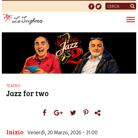
Form
di
Tog
ricerca
nav
TEATRO
Jazz for two
Inizio
Venerdì, 20 Marzo, 2026 - 21:00