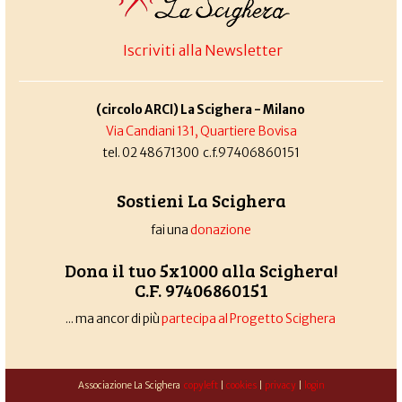
Iscriviti alla Newsletter
(circolo ARCI) La Scighera - Milano
Via Candiani 131, Quartiere Bovisa
tel. 02 48671300 c.f.97406860151
Sostieni La Scighera
fai una
donazione
Dona il tuo 5x1000 alla Scighera!
C.F. 97406860151
... ma ancor di più
partecipa al Progetto Scighera
Associazione La Scighera
copyleft
|
cookies
|
privacy
|
login