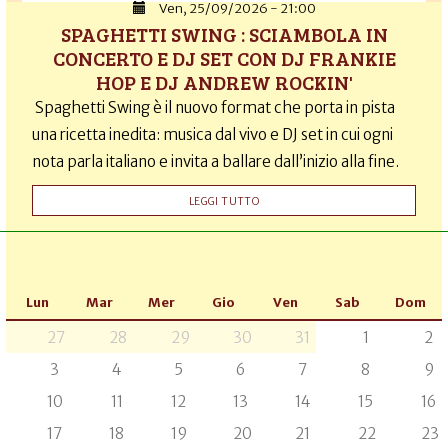
Ven, 25/09/2026 - 21:00
SPAGHETTI SWING : SCIAMBOLA IN
CONCERTO E DJ SET CON DJ FRANKIE
HOP E DJ ANDREW ROCKIN'
Spaghetti Swing è il nuovo format che porta in pista
una ricetta inedita: musica dal vivo e DJ set in cui ogni
nota parla italiano e invita a ballare dall’inizio alla fine.
LEGGI TUTTO
Lun
Mar
Mer
Gio
Ven
Sab
Dom
27
28
29
30
31
1
2
3
4
5
6
7
8
9
10
11
12
13
14
15
16
17
18
19
20
21
22
23