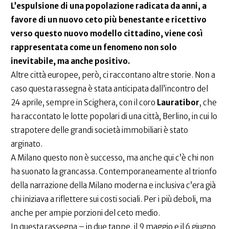
L’espulsione di una popolazione radicata da anni, a
favore di un nuovo ceto più benestante e ricettivo
verso questo nuovo modello cittadino, viene così
rappresentata come un fenomeno non solo
inevitabile, ma anche positivo.
Altre città europee, però, ci raccontano altre storie. Non a
caso questa rassegna è stata anticipata dall’incontro del
24 aprile, sempre in Scighera, con il coro
Lauratibor
, che
ha raccontato le lotte popolari di una città, Berlino, in cui lo
strapotere delle grandi società immobiliari è stato
arginato.
A Milano questo non è successo, ma anche qui c’è chi non
ha suonato la grancassa. Contemporaneamente al trionfo
della narrazione della Milano moderna e inclusiva c’era già
chi iniziava a riflettere sui costi sociali. Per i più deboli, ma
anche per ampie porzioni del ceto medio.
In questa rassegna – in due tappe, il 9 maggio e il 6 giugno