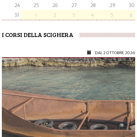
24
25
26
27
28
29
30
31
1
2
3
4
5
6
I CORSI DELLA SCIGHERA
DAL
2 OTTOBRE 2026