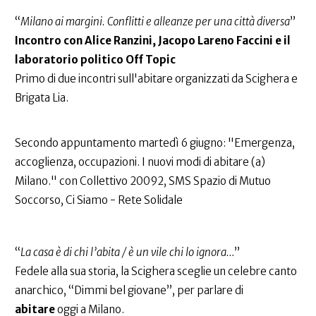
“
Milano ai margini. Conflitti e alleanze per una città diversa
”
Incontro con Alice Ranzini, Jacopo Lareno Faccini e il
laboratorio politico Off Topic
Primo di due incontri sull'abitare organizzati da Scighera e
Brigata Lia.
Secondo appuntamento martedì 6 giugno: "Emergenza,
accoglienza, occupazioni. I nuovi modi di abitare (a)
Milano." con Collettivo 20092, SMS Spazio di Mutuo
Soccorso, Ci Siamo - Rete Solidale
“
La casa è di chi l’abita / è un vile chi lo ignora…
”
Fedele alla sua storia, la Scighera sceglie un celebre canto
anarchico, “Dimmi bel giovane”, per parlare di
abitare
oggi a Milano.