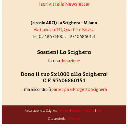
Iscriviti alla Newsletter
(circolo ARCI) La Scighera - Milano
Via Candiani 131, Quartiere Bovisa
tel. 02 48671300 c.f.97406860151
Sostieni La Scighera
fai una
donazione
Dona il tuo 5x1000 alla Scighera!
C.F. 97406860151
... ma ancor di più
partecipa al Progetto Scighera
Associazione La Scighera
copyleft
|
cookies
|
privacy
|
login
Sito creato da
Alekos.net