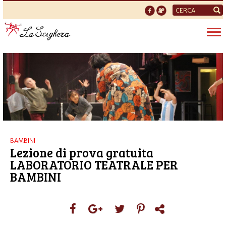
Form
di
Tog
ricerca
nav
BAMBINI
Lezione di prova gratuita
LABORATORIO TEATRALE PER
BAMBINI