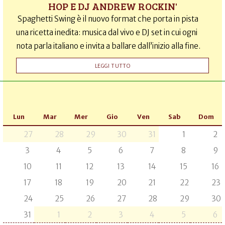
HOP E DJ ANDREW ROCKIN'
Spaghetti Swing è il nuovo format che porta in pista
una ricetta inedita: musica dal vivo e DJ set in cui ogni
nota parla italiano e invita a ballare dall’inizio alla fine.
LEGGI TUTTO
Lun
Mar
Mer
Gio
Ven
Sab
Dom
27
28
29
30
31
1
2
3
4
5
6
7
8
9
10
11
12
13
14
15
16
17
18
19
20
21
22
23
24
25
26
27
28
29
30
31
1
2
3
4
5
6