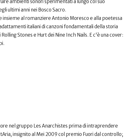
truire ambienti sonori sperimentati a lungo col suo
gli ultimi anni nei Bosco Sacro.
tte insieme al romanziere Antonio Moresco e alla poetessa
attamenti italiani di canzoni fondamentali della storia
 Rolling Stones e Hurt dei Nine Inch Nails. E c'è una cover:
pi.
tore nel gruppo Les Anarchistes prima di intraprendere
rtAria, insignito al Mei 2009 col premio Fuori dal controllo;