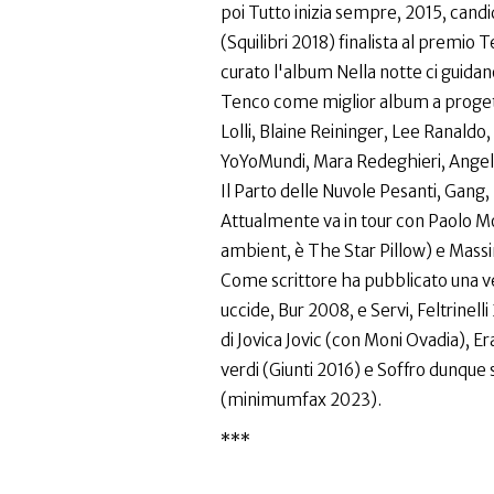
poi Tutto inizia sempre, 2015, candi
(Squilibri 2018) finalista al premio 
curato l'album Nella notte ci guidano
Tenco come miglior album a progetto
Lolli, Blaine Reininger, Lee Ranaldo
YoYoMundi, Mara Redeghieri, Angela 
Il Parto delle Nuvole Pesanti, Gang
Attualmente va in tour con Paolo Mont
ambient, è The Star Pillow) e Massim
Come scrittore ha pubblicato una vent
uccide, Bur 2008, e Servi, Feltrinelli
di Jovica Jovic (con Moni Ovadia), E
verdi (Giunti 2016) e Soffro dunque si
(minimumfax 2023).
***