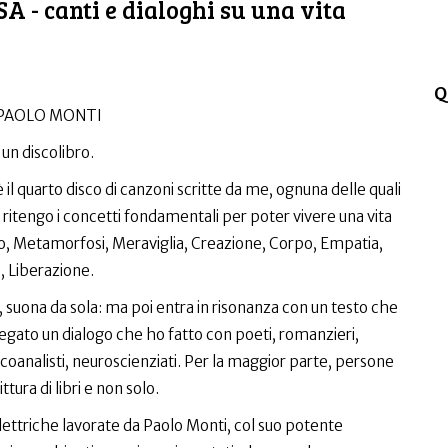
A - canti e dialoghi su una vita
Q
 PAOLO MONTI
 un discolibro.
 è il quarto disco di canzoni scritte da me, ognuna delle quali
e ritengo i concetti fondamentali per poter vivere una vita
o, Metamorfosi, Meraviglia, Creazione, Corpo, Empatia,
, Liberazione.
suona da sola: ma poi entra in risonanza con un testo che
 legato un dialogo che ho fatto con poeti, romanzieri,
, psicoanalisti, neuroscienziati. Per la maggior parte, persone
tura di libri e non solo.
lettriche lavorate da Paolo Monti, col suo potente