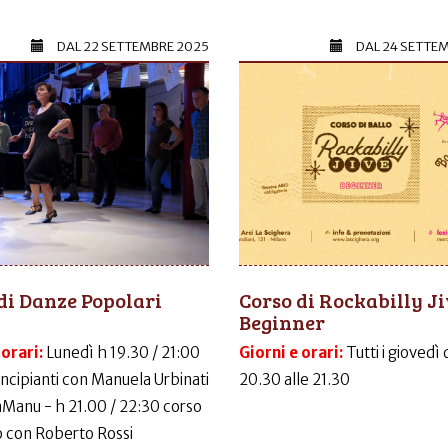
DAL
22 SETTEMBRE 2025
DAL
24 SETTE
di Danze Popolari
Corso di Rockabilly J
Beginner
 orari:
Lunedì h 19.30 / 21:00
Giorni e orari:
Tutti i giovedì 
incipianti con Manuela Urbinati
20.30 alle 21.30
LaManu - h 21.00 / 22:30 corso
 con Roberto Rossi