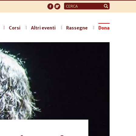
Form
di
ricerca
Corsi
Altri eventi
Rassegne
Dona