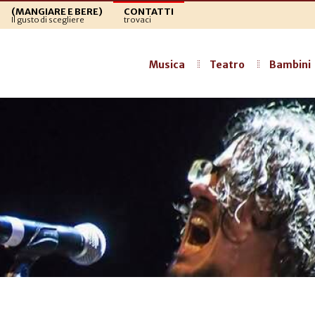
(MANGIARE E BERE)
CONTATTI
Il gusto di scegliere
trovaci
Musica
Teatro
Bambini