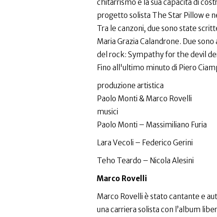
chitarrismo e la sua capacità di cos
progetto solista The Star Pillow e ne
Tra le canzoni, due sono state scri
Maria Grazia Calandrone. Due sono ad
del rock: Sympathy for the devil dei
Fino all'ultimo minuto di Piero Ciam
produzione artistica
Paolo Monti & Marco Rovelli
musici
Paolo Monti – Massimiliano Furia
Lara Vecoli – Federico Gerini
Teho Teardo – Nicola Alesini
Marco Rovelli
Marco Rovelli è stato cantante e au
una carriera solista con l’album libe