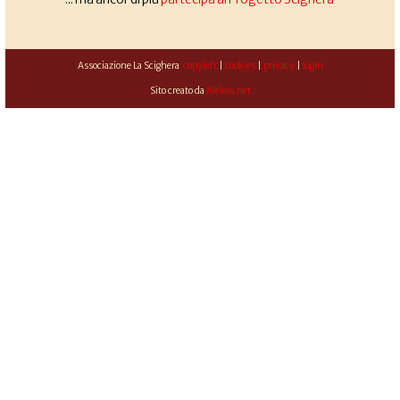
Associazione La Scighera
copyleft
|
cookies
|
privacy
|
login
Sito creato da
Alekos.net