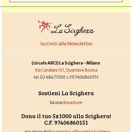
Iscriviti alla Newsletter
(circolo ARCI) La Scighera - Milano
Via Candiani 131, Quartiere Bovisa
tel. 02 48671300 c.f.97406860151
Sostieni La Scighera
fai una
donazione
Dona il tuo 5x1000 alla Scighera!
C.F. 97406860151
... ma ancor di più
partecipa al Progetto Scighera