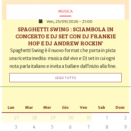
MUSICA
Ven, 25/09/2026 - 21:00
SPAGHETTI SWING : SCIAMBOLA IN
CONCERTO E DJ SET CON DJ FRANKIE
HOP E DJ ANDREW ROCKIN'
Spaghetti Swing è il nuovo format che porta in pista
una ricetta inedita: musica dal vivo e DJ set in cui ogni
nota parla italiano e invita a ballare dall’inizio alla fine.
LEGGI TUTTO
Lun
Mar
Mer
Gio
Ven
Sab
Dom
27
28
29
30
31
1
2
3
4
5
6
7
8
9