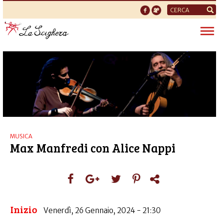
Form
di
Tog
ricerca
nav
MUSICA
Max Manfredi con Alice Nappi
Inizio
Venerdì, 26 Gennaio, 2024 - 21:30