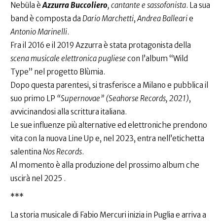
Nebüla è
Azzurra Buccoliero
, cantante e sassofonista
. La sua
band è composta da
Dario Marchetti
,
Andrea Balleari
e
Antonio Marinelli
.
Fra il 2016 e il 2019 Azzurra è stata protagonista della
scena musicale elettronica pugliese
con l’album “Wild
Type” nel progetto Blùmia.
Dopo questa parentesi, si trasferisce a Milano e pubblica il
suo primo LP
“Supernovae” (Seahorse Records, 2021)
,
avvicinandosi alla scrittura italiana.
Le sue influenze più alternative ed elettroniche prendono
vita con la nuova Line Up e, nel 2023, entra nell’etichetta
salentina
Nos Records
.
Al momento è alla produzione del prossimo album che
uscirà nel 2025 .
***
La storia musicale di Fabio Mercuri inizia in Puglia e arriva a