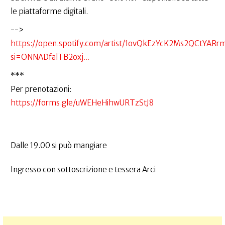
le piattaforme digitali.
-->
https://open.spotify.com/artist/1ovQkEzYcK2Ms2QCtYARr
si=ONNADfalTB2oxj...
***
Per prenotazioni:
https://forms.gle/uWEHeHihwURTzStJ8
Dalle 19.00 si può mangiare
Ingresso con sottoscrizione e tessera Arci