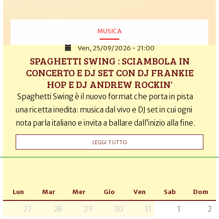
MUSICA
Ven, 25/09/2026 - 21:00
SPAGHETTI SWING : SCIAMBOLA IN
CONCERTO E DJ SET CON DJ FRANKIE
HOP E DJ ANDREW ROCKIN'
Spaghetti Swing è il nuovo format che porta in pista
una ricetta inedita: musica dal vivo e DJ set in cui ogni
nota parla italiano e invita a ballare dall’inizio alla fine.
LEGGI TUTTO
Lun
Mar
Mer
Gio
Ven
Sab
Dom
27
28
29
30
31
1
2