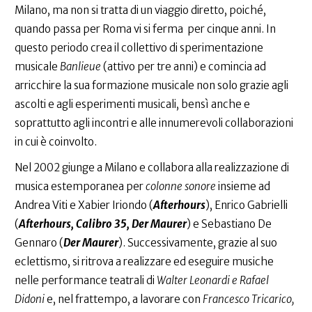
Milano, ma non si tratta di un viaggio diretto, poiché,
quando passa per Roma vi si ferma per cinque anni. In
questo periodo crea il collettivo di sperimentazione
musicale
Banlieue
(attivo per tre anni) e comincia ad
arricchire la sua formazione musicale non solo grazie agli
ascolti e agli esperimenti musicali, bensì anche e
soprattutto agli incontri e alle innumerevoli collaborazioni
in cui è coinvolto.
Nel 2002 giunge a Milano e collabora alla realizzazione di
musica estemporanea per
colonne sonore
insieme ad
Andrea Viti e Xabier Iriondo (
Afterhours
), Enrico Gabrielli
(
Afterhours, Calibro 35, Der Maurer
) e Sebastiano De
Gennaro (
Der Maurer
). Successivamente, grazie al suo
eclettismo, si ritrova a realizzare ed eseguire musiche
nelle performance teatrali di
Walter Leonardi e Rafael
Didoni
e, nel frattempo, a lavorare con
Francesco Tricarico,