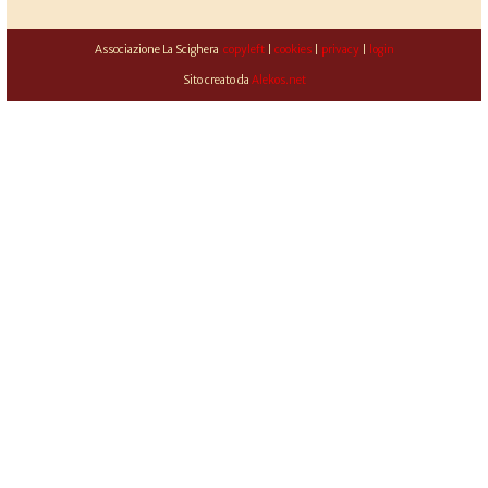
Associazione La Scighera
copyleft
|
cookies
|
privacy
|
login
Sito creato da
Alekos.net