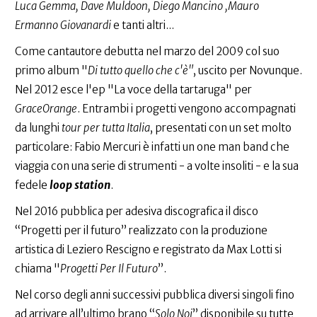
Luca Gemma, Dave Muldoon, Diego Mancino ,Mauro
Ermanno Giovanardi
e tanti altri...
Come cantautore debutta nel marzo del 2009 col suo
primo album "
Di tutto quello che c'è"
, uscito per Novunque.
Nel 2012 esce l'ep "La voce della tartaruga" per
GraceOrange
. Entrambi i progetti vengono accompagnati
da lunghi
tour per tutta Italia
, presentati con un set molto
particolare: Fabio Mercuri è infatti un one man band che
viaggia con una serie di strumenti - a volte insoliti - e la sua
fedele
loop station
.
Nel 2016 pubblica per adesiva discografica il disco
“Progetti per il futuro” realizzato con la produzione
artistica di Leziero Rescigno e registrato da Max Lotti si
chiama "
Progetti Per Il Futuro
”.
Nel corso degli anni successivi pubblica diversi singoli fino
ad arrivare all’ultimo brano “
Solo Noi
” disponibile su tutte