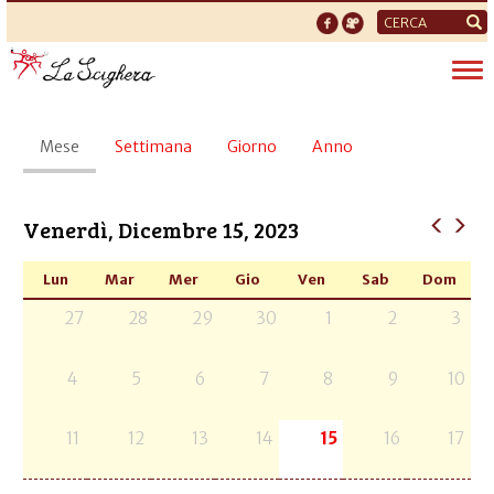
Form
di
Tog
ricerca
nav
Schede
Mese
(scheda
Settimana
Giorno
Anno
primarie
attiva)
Venerdì, Dicembre 15, 2023
Lun
Mar
Mer
Gio
Ven
Sab
Dom
27
28
29
30
1
2
3
4
5
6
7
8
9
10
11
12
13
14
15
16
17