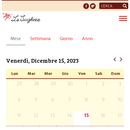
Form
di
Tog
ricerca
nav
Schede
Mese
(scheda
Settimana
Giorno
Anno
primarie
attiva)
Venerdì, Dicembre 15, 2023
Lun
Mar
Mer
Gio
Ven
Sab
Dom
27
28
29
30
1
2
3
4
5
6
7
8
9
10
11
12
13
14
15
16
17