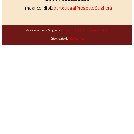
... ma ancor di più
partecipa al Progetto Scighera
Associazione La Scighera
copyleft
|
cookies
|
privacy
|
login
Sito creato da
Alekos.net