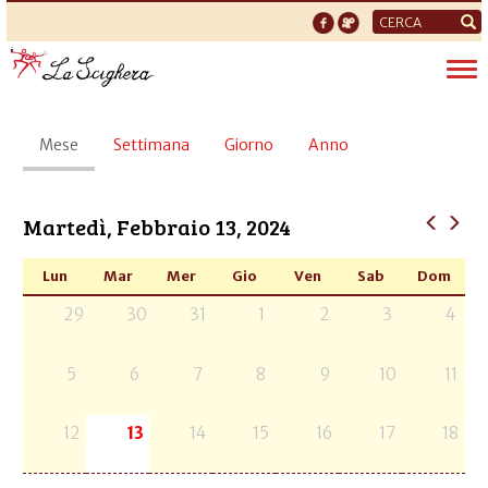
Form
di
Tog
ricerca
nav
Schede
Mese
(scheda
Settimana
Giorno
Anno
primarie
attiva)
Martedì, Febbraio 13, 2024
Lun
Mar
Mer
Gio
Ven
Sab
Dom
29
30
31
1
2
3
4
5
6
7
8
9
10
11
12
13
14
15
16
17
18