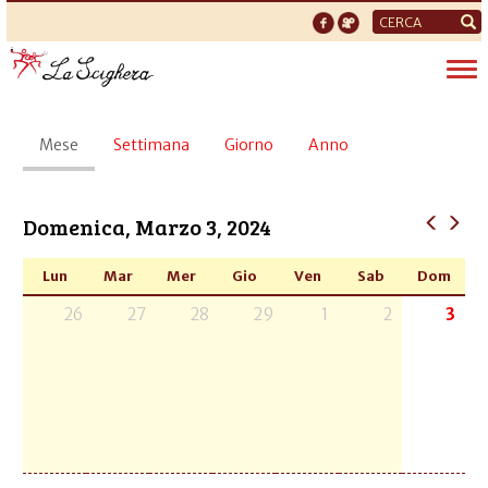
Form
di
Tog
ricerca
nav
Schede
Mese
(scheda
Settimana
Giorno
Anno
primarie
attiva)
Domenica, Marzo 3, 2024
Lun
Mar
Mer
Gio
Ven
Sab
Dom
26
27
28
29
1
2
3