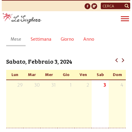
Form
di
Tog
ricerca
nav
Schede
Mese
(scheda
Settimana
Giorno
Anno
primarie
attiva)
Sabato, Febbraio 3, 2024
Lun
Mar
Mer
Gio
Ven
Sab
Dom
29
30
31
1
2
3
4