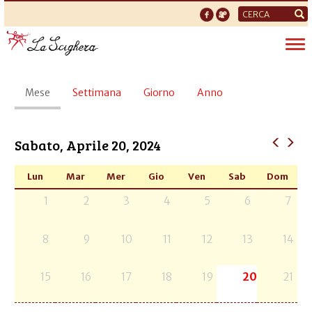
Form
di
Tog
ricerca
nav
Schede
Mese
(scheda
Settimana
Giorno
Anno
primarie
attiva)
Sabato, Aprile 20, 2024
Lun
Mar
Mer
Gio
Ven
Sab
Dom
1
2
3
4
5
6
7
8
9
10
11
12
13
14
15
16
17
18
19
20
21