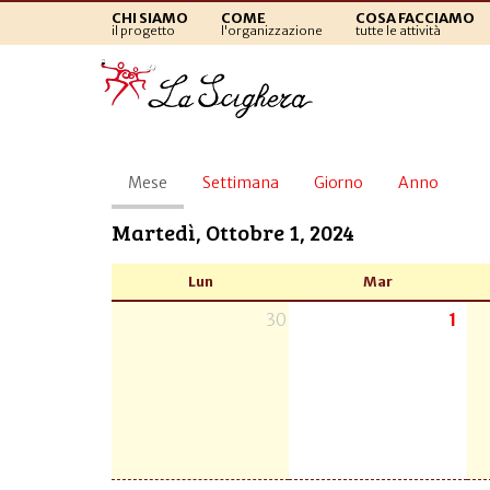
CHI SIAMO
COME
COSA FACCIAMO
il progetto
l'organizzazione
tutte le attività
Schede
Mese
(scheda
Settimana
Giorno
Anno
primarie
attiva)
Martedì, Ottobre 1, 2024
Lun
Mar
30
1