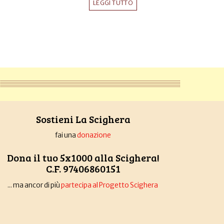
LEGGI TUTTO
Sostieni La Scighera
fai una
donazione
Dona il tuo 5x1000 alla Scighera!
C.F. 97406860151
... ma ancor di più
partecipa al Progetto Scighera