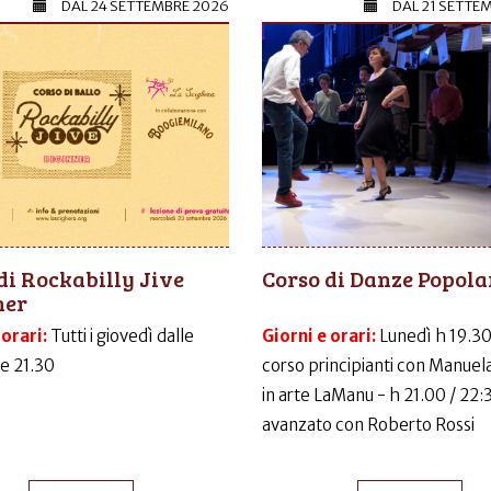
DAL
24 SETTEMBRE 2026
DAL
21 SETTE
di Rockabilly Jive
Corso di Danze Popola
ner
 orari:
Tutti i giovedì dalle
Giorni e orari:
Lunedì h 19.30
le 21.30
corso principianti con Manuela
in arte LaManu - h 21.00 / 22:
avanzato con Roberto Rossi