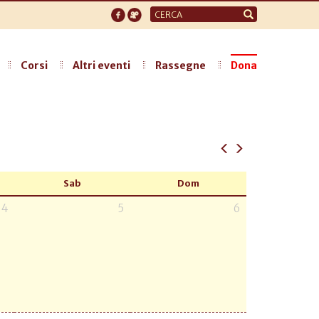
Form
di
ricerca
Corsi
Altri eventi
Rassegne
Dona
Sab
Dom
4
5
6