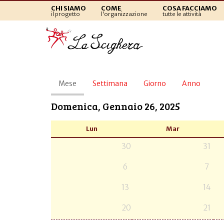
CHI SIAMO
COME
COSA FACCIAMO
il progetto
l'organizzazione
tutte le attività
Schede
Mese
(scheda
Settimana
Giorno
Anno
primarie
attiva)
Domenica, Gennaio 26, 2025
Lun
Mar
30
31
6
7
13
14
20
21