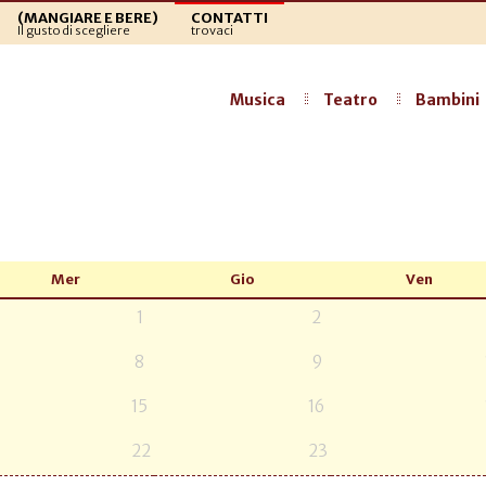
(MANGIARE E BERE)
CONTATTI
Il gusto di scegliere
trovaci
Musica
Teatro
Bambini
Mer
Gio
Ven
1
2
8
9
15
16
22
23