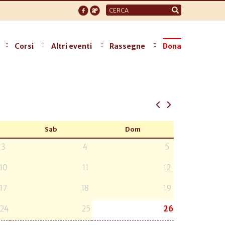
Form
di
ricerca
Corsi
Altri eventi
Rassegne
Dona
Sab
Dom
3
4
5
10
11
12
17
18
19
24
25
26