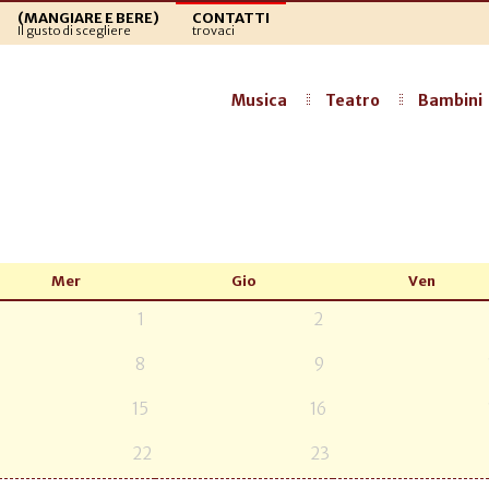
(MANGIARE E BERE)
CONTATTI
Il gusto di scegliere
trovaci
Musica
Teatro
Bambini
Mer
Gio
Ven
1
2
8
9
15
16
22
23