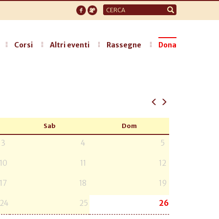
Form
di
ricerca
Corsi
Altri eventi
Rassegne
Dona
Sab
Dom
3
4
5
10
11
12
17
18
19
24
25
26