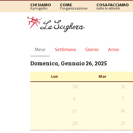
CHI SIAMO
COME
COSA FACCIAMO
il progetto
l'organizzazione
tutte le attività
Schede
Mese
(scheda
Settimana
Giorno
Anno
primarie
attiva)
Domenica, Gennaio 26, 2025
Lun
Mar
30
31
6
7
13
14
20
21