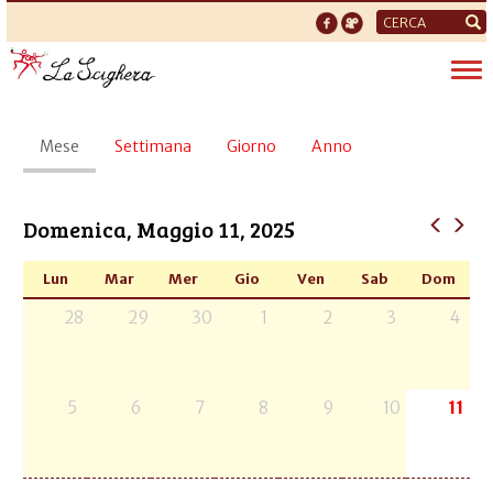
Form
di
Tog
ricerca
nav
Schede
Mese
(scheda
Settimana
Giorno
Anno
primarie
attiva)
Domenica, Maggio 11, 2025
Lun
Mar
Mer
Gio
Ven
Sab
Dom
28
29
30
1
2
3
4
5
6
7
8
9
10
11