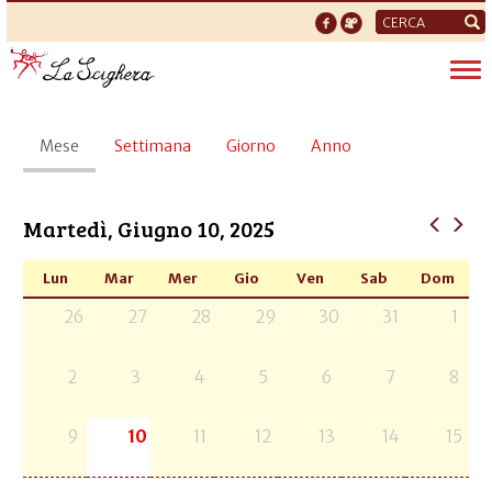
Form
di
Tog
ricerca
nav
Schede
Mese
(scheda
Settimana
Giorno
Anno
primarie
attiva)
Martedì, Giugno 10, 2025
Lun
Mar
Mer
Gio
Ven
Sab
Dom
26
27
28
29
30
31
1
2
3
4
5
6
7
8
9
10
11
12
13
14
15