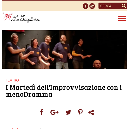
Form
di
Tog
ricerca
nav
TEATRO
I Martedì dell'Improvvisazione con i
menoDramma