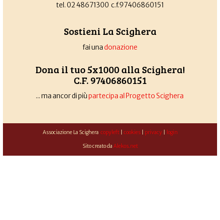
tel. 02 48671300 c.f.97406860151
Sostieni La Scighera
fai una
donazione
Dona il tuo 5x1000 alla Scighera!
C.F. 97406860151
... ma ancor di più
partecipa al Progetto Scighera
Associazione La Scighera
copyleft
|
cookies
|
privacy
|
login
Sito creato da
Alekos.net