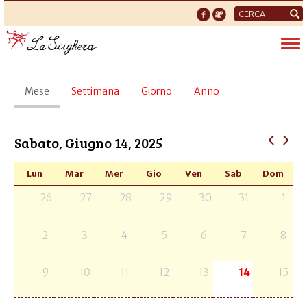
Form
di
Tog
ricerca
nav
Schede
Mese
(scheda
Settimana
Giorno
Anno
primarie
attiva)
Sabato, Giugno 14, 2025
Lun
Mar
Mer
Gio
Ven
Sab
Dom
26
27
28
29
30
31
1
2
3
4
5
6
7
8
9
10
11
12
13
14
15