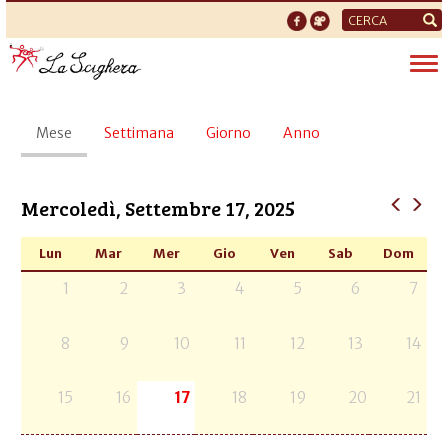
Form
di
Tog
ricerca
nav
Schede
Mese
(scheda
Settimana
Giorno
Anno
primarie
attiva)
Mercoledì, Settembre 17, 2025
Lun
Mar
Mer
Gio
Ven
Sab
Dom
1
2
3
4
5
6
7
8
9
10
11
12
13
14
15
16
17
18
19
20
21